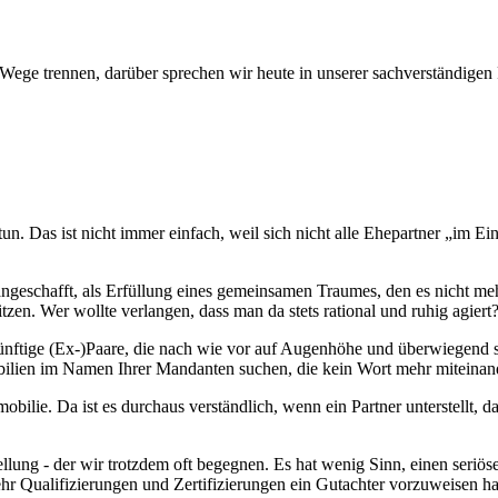
 Wege trennen, darüber sprechen wir heute in unserer sachverständigen
un. Das ist nicht immer einfach, weil sich nicht alle Ehepartner „im E
ngeschafft, als Erfüllung eines gemeinsamen Traumes, den es nicht meh
zen. Wer wollte verlangen, dass man da stets rational und ruhig agiert
nünftige (Ex-)Paare, die nach wie vor auf Augenhöhe und überwiegend
bilien im Namen Ihrer Mandanten suchen, die kein Wort mehr miteinan
ilie. Da ist es durchaus verständlich, wenn ein Partner unterstellt, da
rstellung - der wir trotzdem oft begegnen. Es hat wenig Sinn, einen ser
ehr Qualifizierungen und Zertifizierungen ein Gutachter vorzuweisen hat,