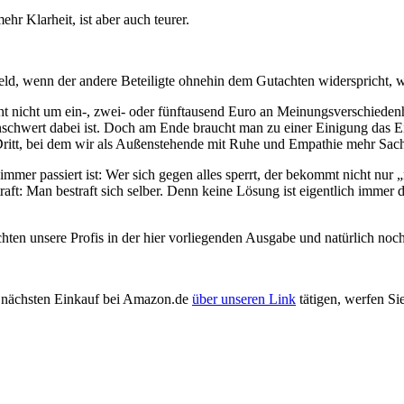
hr Klarheit, ist aber auch teurer.
eld, wenn der andere Beteiligte ohnehin dem Gutachten widerspricht, we
t nicht um ein-, zwei- oder fünftausend Euro an Meinungsverschiedenhe
unschwert dabei ist. Doch am Ende braucht man zu einer Einigung das E
 Dritt, bei dem wir als Außenstehende mit Ruhe und Empathie mehr Sach
 immer passiert ist: Wer sich gegen alles sperrt, der bekommt nicht nur „
raft: Man bestraft sich selber. Denn keine Lösung ist eigentlich immer
hten unsere Profis in der hier vorliegenden Ausgabe und natürlich noch
en nächsten Einkauf bei Amazon.de
über unseren Link
tätigen, werfen Si