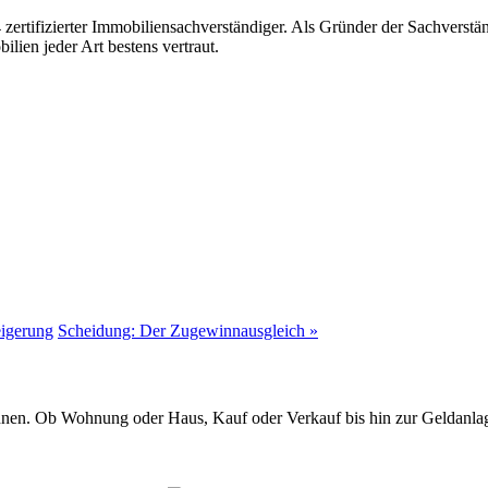
ertifizierter Immobiliensachverständiger. Als Gründer der Sachverstän
lien jeder Art bestens vertraut.
eigerung
Scheidung: Der Zugewinnausgleich »
hnen. Ob Wohnung oder Haus, Kauf oder Verkauf bis hin zur Geldanla