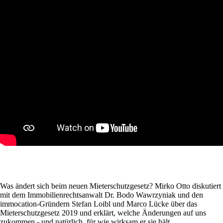
Was ändert sich beim neuen Mieterschutzgesetz? Mirko Otto diskutiert
mit dem Immobilienrechtsanwalt Dr. Bodo Wawrzyniak und den
immocation-Gründern Stefan Loibl und Marco Lücke über das
Mieterschutzgesetz 2019 und erklärt, welche Änderungen auf uns
zukommen - und natürlich, für wie wirksam er sie hält.