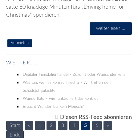
satte 80 knackige Minuten fürs „Driving home for
Christmas“ spendieren.
weiterlesen ...
Vermieten
WEITER...
Digitaler Immobilienhandel - Zukunft oder Wunschdenken?
Was tun, wenn’s komisch riecht? - Wir treffen den
Schadstoffgutachter
Wunderflats – wie funktioniert das konkret
Braucht Wunderflats kein Mensch?
Diesen RSS-Feed abonnieren
Start
«
1
2
3
4
5
6
»
Ende