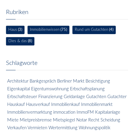
Rubriken
Haus
(3)
Immobilienwissen
(75)
Rund um Gutachten
(4)
Dies & das
(8)
Schlagworte
Architektur
Bankgespräch
Berliner Markt
Besichtigung
Eigenkapital
Eigentumswohnung
Erbschaftsplanung
Erbschaftsteuer
Finanzierung
Geldanlage
Gutachten
Gutachter
Hauskauf
Hausverkauf
Immobilienkauf
Immobilienmarkt
Immobilienvermarktung
immocation
ImmoFM
Kapitalanlage
Miete
Mietpreisbremse
Mietspiegel
Notar
Recht
Scheidung
Verkaufen
Vermieten
Wertermittlung
Wohnungspolitik