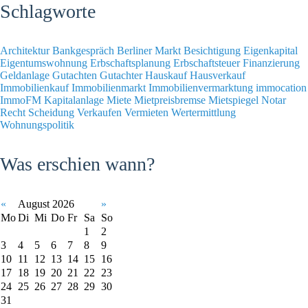
Schlagworte
Architektur
Bankgespräch
Berliner Markt
Besichtigung
Eigenkapital
Eigentumswohnung
Erbschaftsplanung
Erbschaftsteuer
Finanzierung
Geldanlage
Gutachten
Gutachter
Hauskauf
Hausverkauf
Immobilienkauf
Immobilienmarkt
Immobilienvermarktung
immocation
ImmoFM
Kapitalanlage
Miete
Mietpreisbremse
Mietspiegel
Notar
Recht
Scheidung
Verkaufen
Vermieten
Wertermittlung
Wohnungspolitik
Was erschien wann?
«
August 2026
»
Mo
Di
Mi
Do
Fr
Sa
So
1
2
3
4
5
6
7
8
9
10
11
12
13
14
15
16
17
18
19
20
21
22
23
24
25
26
27
28
29
30
31