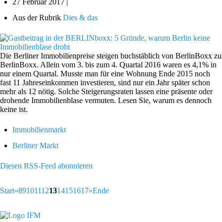
27 Februar 2017 |
Aus der Rubrik
Dies & das
Die Berliner Immobilienpreise steigen buchstäblich von BerlinBoxx zu
BerlinBoxx. Allein vom 3. bis zum 4. Quartal 2016 waren es 4,1% in
nur einem Quartal. Musste man für eine Wohnung Ende 2015 noch
fast 11 Jahreseinkommen investieren, sind nur ein Jahr später schon
mehr als 12 nötig. Solche Steigerungsraten lassen eine präsente oder
drohende Immobilienblase vermuten. Lesen Sie, warum es dennoch
keine ist.
Immobilienmarkt
Berliner Markt
Diesen RSS-Feed abonnieren
Start
«
8
9
10
11
12
13
14
15
16
17
»
Ende