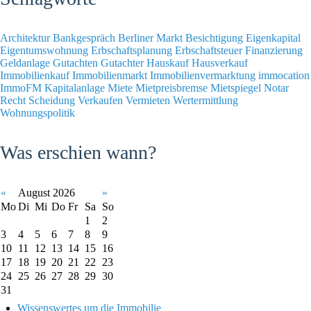
Architektur
Bankgespräch
Berliner Markt
Besichtigung
Eigenkapital
Eigentumswohnung
Erbschaftsplanung
Erbschaftsteuer
Finanzierung
Geldanlage
Gutachten
Gutachter
Hauskauf
Hausverkauf
Immobilienkauf
Immobilienmarkt
Immobilienvermarktung
immocation
ImmoFM
Kapitalanlage
Miete
Mietpreisbremse
Mietspiegel
Notar
Recht
Scheidung
Verkaufen
Vermieten
Wertermittlung
Wohnungspolitik
Was erschien wann?
«
August 2026
»
Mo
Di
Mi
Do
Fr
Sa
So
1
2
3
4
5
6
7
8
9
10
11
12
13
14
15
16
17
18
19
20
21
22
23
24
25
26
27
28
29
30
31
Wissenswertes um die Immobilie