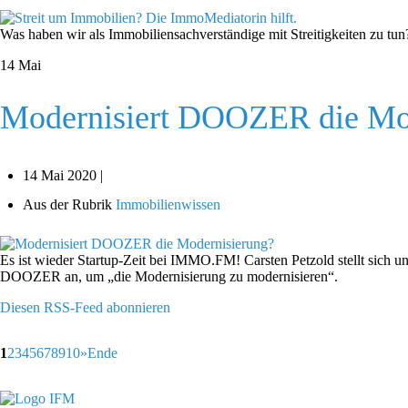
Was haben wir als Immobiliensachverständige mit Streitigkeiten zu tun?
14
Mai
Modernisiert DOOZER die Mo
14 Mai 2020 |
Aus der Rubrik
Immobilienwissen
Es ist wieder Startup-Zeit bei IMMO.FM! Carsten Petzold stellt sich
DOOZER an, um „die Modernisierung zu modernisieren“.
Diesen RSS-Feed abonnieren
1
2
3
4
5
6
7
8
9
10
»
Ende