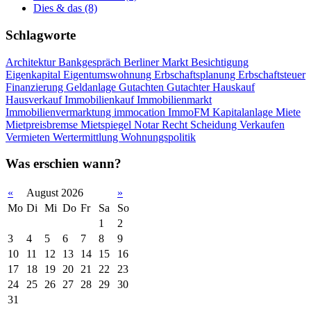
Dies & das
(8)
Schlagworte
Architektur
Bankgespräch
Berliner Markt
Besichtigung
Eigenkapital
Eigentumswohnung
Erbschaftsplanung
Erbschaftsteuer
Finanzierung
Geldanlage
Gutachten
Gutachter
Hauskauf
Hausverkauf
Immobilienkauf
Immobilienmarkt
Immobilienvermarktung
immocation
ImmoFM
Kapitalanlage
Miete
Mietpreisbremse
Mietspiegel
Notar
Recht
Scheidung
Verkaufen
Vermieten
Wertermittlung
Wohnungspolitik
Was erschien wann?
«
August 2026
»
Mo
Di
Mi
Do
Fr
Sa
So
1
2
3
4
5
6
7
8
9
10
11
12
13
14
15
16
17
18
19
20
21
22
23
24
25
26
27
28
29
30
31